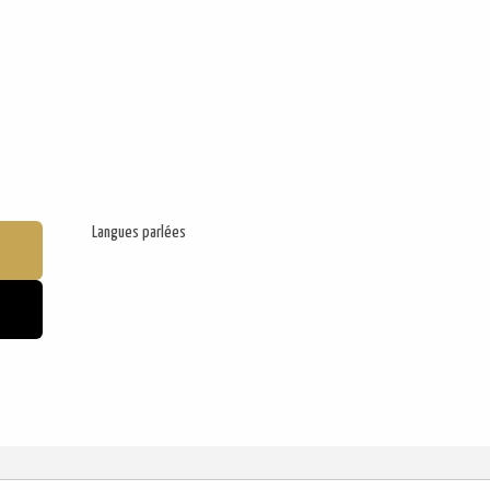
Langues parlées
Langues parlées