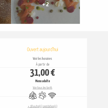
+ 2
Ouverture et coordonnées
Ouvert aujourd'hui
Voir les horaires
À partir de
31,00 €
Menu adulte
Voir tous les tarifs
Air conditionné
Animaux acceptés
WiFi
+ 18 autre(s) prestation(s)