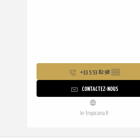
+33 5 53 82 98
▒▒
CONTACTEZ-NOUS
le-tropicana.fr