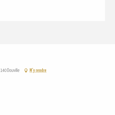
4140 Douville
M'y rendre