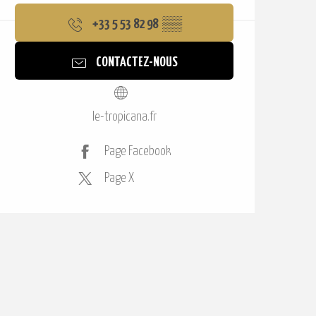
+33 5 53 82 98
▒▒
CONTACTEZ-NOUS
le-tropicana.fr
Page Facebook
Page X