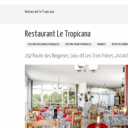
Aller
au
Restaurant Le Tropicana
contenu
principal
Restaurant Le Tropicana
CUISINE RÉGIONALE FRANÇAISE
CUISINE TRADITIONNELLE
VIANDES
HÔTEL RESTAUR
292 Route des Bergeries, Lieu-dit Les Trois Frères, 24140 