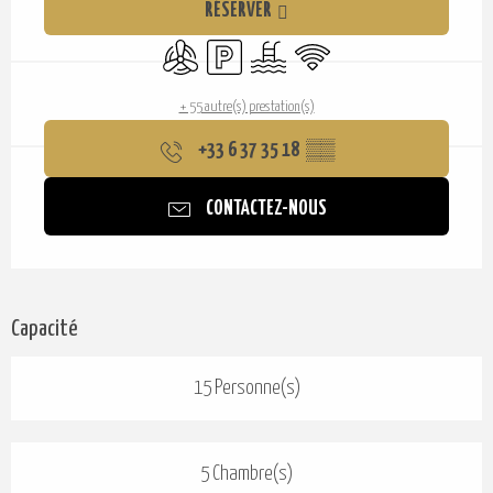
RÉSERVER
Air conditionné
Parking
Piscine
WiFi
+ 55 autre(s) prestation(s)
+33 6 37 35 18
▒▒
CONTACTEZ-NOUS
Capacité
15 Personne(s)
5 Chambre(s)