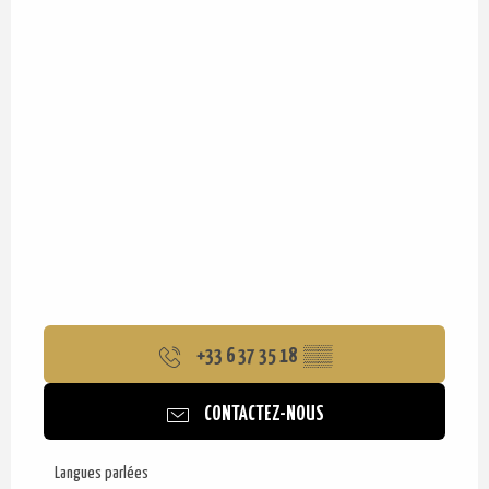
+33 6 37 35 18
▒▒
CONTACTEZ-NOUS
Langues parlées
Langues parlées