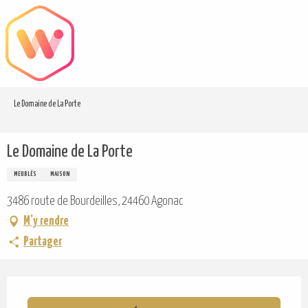
Aller
au
contenu
principal
Le Domaine de La Porte
Le Domaine de La Porte
MEUBLÉS
MAISON
3486 route de Bourdeilles, 24460 Agonac
M'y rendre
Partager
Ouverture et coordonnées