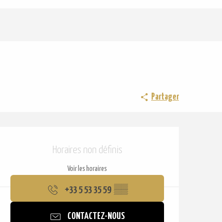
Partager
Ouverture et coordonnées
Horaires non définis
Voir les horaires
+33 5 53 35 59
▒▒
CONTACTEZ-NOUS