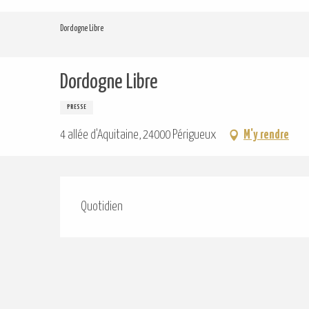
Aller
au
Dordogne Libre
contenu
principal
Dordogne Libre
PRESSE
4 allée d'Aquitaine, 24000 Périgueux
M'y rendre
Description
Quotidien