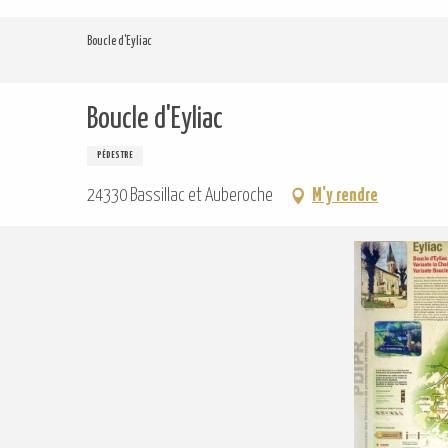
Aller
au
Boucle d'Eyliac
contenu
principal
Boucle d'Eyliac
PÉDESTRE
24330 Bassillac et Auberoche
M'y rendre