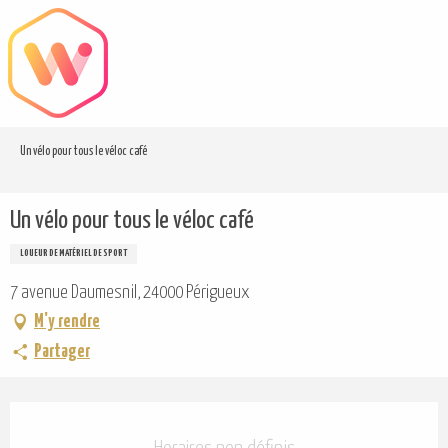
Aller
au
contenu
principal
Un vélo pour tous le véloc café
Un vélo pour tous le véloc café
LOUEUR DE MATÉRIEL DE SPORT
7 avenue Daumesnil, 24000 Périgueux
M'y rendre
Partager
Ouverture et coordonnées