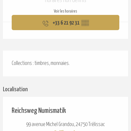
Horaires non définis
Voir les horaires
+33 6 21 92 31
▒▒
Description
Collections : timbres, monnaies.
Localisation
Reichsweg Numismatik
99 avenue Michel Grandou, 24750 Trélissac