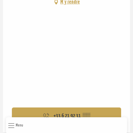
M'y rendre
+33 6 21 92 31
▒▒
Menu