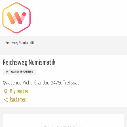
Aller
au
contenu
principal
Reichsweg Numismatik
Reichsweg Numismatik
ANTIQUAIRE / BROCANTEUR
99 avenue Michel Grandou, 24750 Trélissac
M'y rendre
Partager
Ouverture et coordonnées