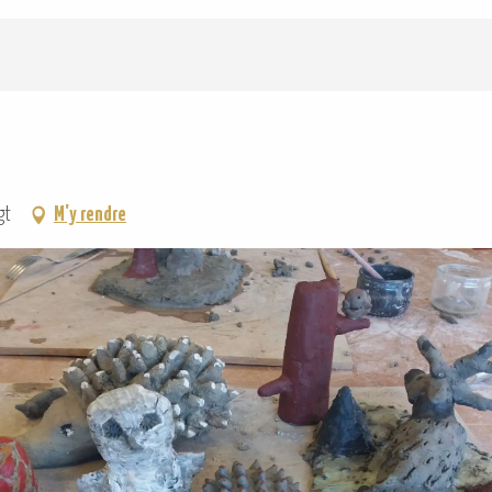
gt
M'y rendre