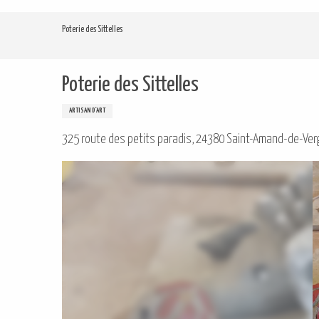
Aller
au
Poterie des Sittelles
contenu
principal
Poterie des Sittelles
ARTISAN D'ART
325 route des petits paradis, 24380 Saint-Amand-de-Ver