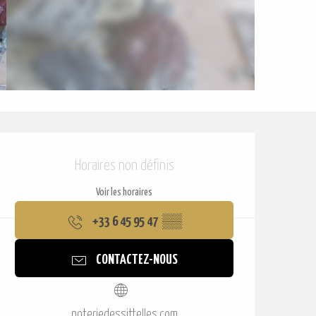
Ouverture et coordonnées
Horaires non définis
Voir les horaires
+33 6 45 95 47
▒▒
CONTACTEZ-NOUS
poteriedessittelles.com