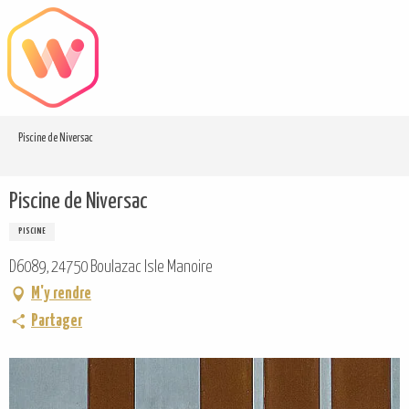
Aller
au
contenu
principal
Piscine de Niversac
Piscine de Niversac
PISCINE
D6089, 24750 Boulazac Isle Manoire
M'y rendre
Partager