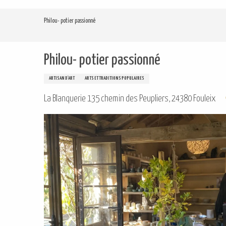
Aller
au
Philou- potier passionné
contenu
principal
Philou- potier passionné
ARTISAN D'ART
ARTS ET TRADITIONS POPULAIRES
La Blanquerie 135 chemin des Peupliers, 24380 Fouleix