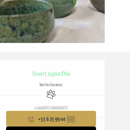
Ouverture et coordonnées
Ouvert aujourd'hui
Voir les horaires
Animaux acceptés
+ 4 autre(s) prestation(s)
+33 6 25 99 44
▒▒