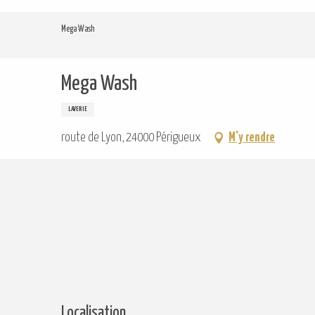
Aller
au
Mega Wash
contenu
principal
Mega Wash
LAVERIE
route de Lyon, 24000 Périgueux
M'y rendre
Localisation