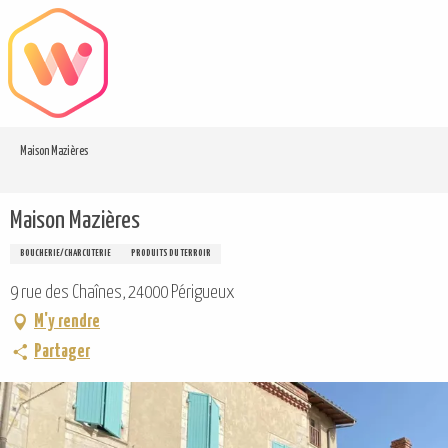
Aller
au
contenu
principal
Maison Mazières
Maison Mazières
BOUCHERIE/CHARCUTERIE
PRODUITS DU TERROIR
9 rue des Chaînes, 24000 Périgueux
M'y rendre
Partager