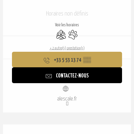
Ouverture et coordonnées
Horaires non définis
Voir les horaires
Air conditionné
Animaux acceptés
+ 2 autre(s) prestation(s)
+33 5 53 13 74
▒▒
CONTACTEZ-NOUS
alescale.fr
Description