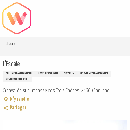
Aller
au
contenu
principal
L'Escale
L'Escale
CUISINE TRADITIONNELLE
HÔTEL RESTAURANT
PIZZERIA
RESTAURANT TRADITIONNEL
RESTAURATION RAPIDE
Créavallée sud, impasse des Trois Chênes, 24660 Sanilhac
M'y rendre
Partager