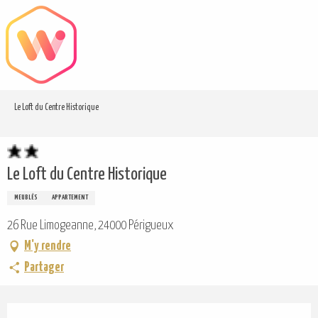
Aller
au
contenu
principal
Le Loft du Centre Historique
Le Loft du Centre Historique
MEUBLÉS
APPARTEMENT
26 Rue Limogeanne, 24000 Périgueux
M'y rendre
Partager