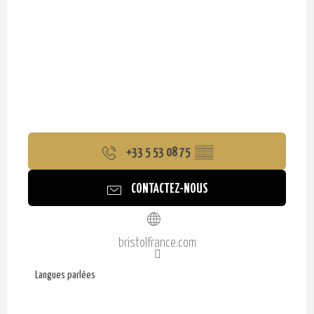
+33 5 53 08 75
▒▒
CONTACTEZ-NOUS
bristolfrance.com
Langues parlées
Langues parlées