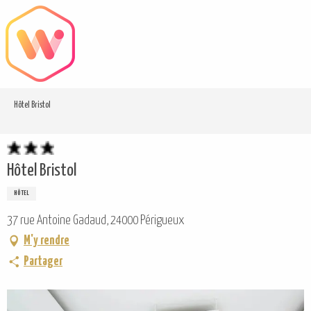
Aller
au
contenu
principal
Hôtel Bristol
Hôtel Bristol
HÔTEL
37 rue Antoine Gadaud, 24000 Périgueux
M'y rendre
Partager