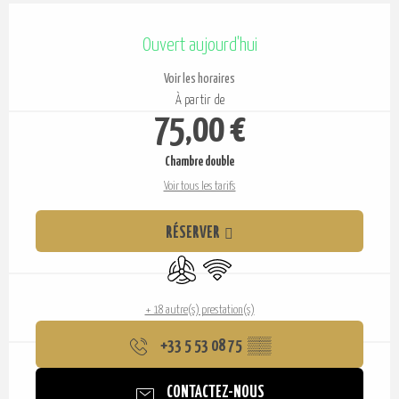
Ouverture et coordonnées
Ouvert aujourd'hui
Voir les horaires
À partir de
75,00 €
Chambre double
Voir tous les tarifs
RÉSERVER
Air conditionné
WiFi
+ 18 autre(s) prestation(s)
+33 5 53 08 75
▒▒
CONTACTEZ-NOUS