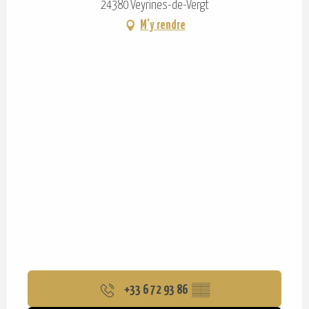
24380 Veyrines-de-Vergt
M'y rendre
+33 6 72 93 86
▒▒