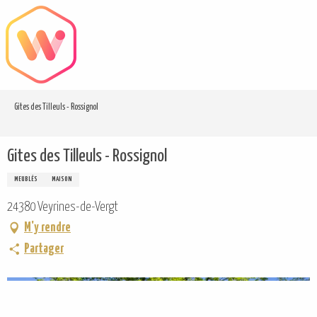
Aller
au
contenu
principal
Gites des Tilleuls - Rossignol
Gites des Tilleuls - Rossignol
MEUBLÉS
MAISON
24380 Veyrines-de-Vergt
M'y rendre
Partager