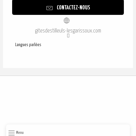
CONTACTEZ-NOUS
gitesdestilleuls-lesgarissoux.com
Langues parlées
Langues parlées
Menu