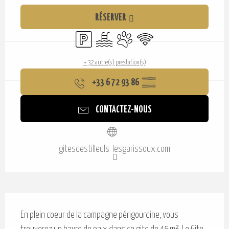
Ouverture et coordonnées
RÉSERVER
Parking
Piscine
Animaux acceptés
WiFi
+ 32 autre(s) prestation(s)
+33 6 72 93 86
▒▒
CONTACTEZ-NOUS
gitesdestilleuls-lesgarissoux.com
Description
En plein coeur de la campagne périgourdine, vous 