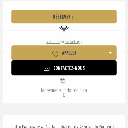
Ouverture et coordonnées
RÉSERVER
WiFi
+ 21 autre(s) prestation(s)
APPELER
CONTACTEZ-NOUS
ladeymarie.jimdofree.com
Description
Entre Périgueux et Sarlat, idéal pour découvrir le Périgord. 