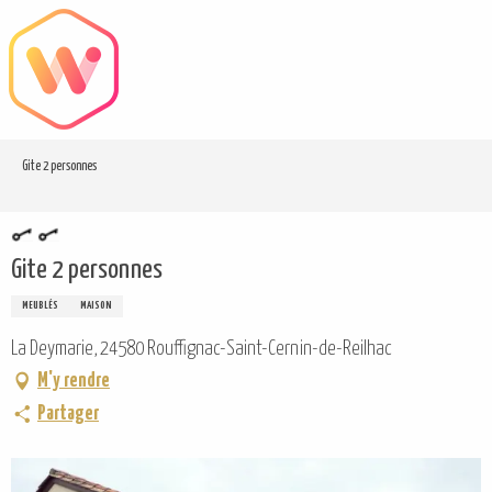
Aller
au
contenu
principal
Gite 2 personnes
Gite 2 personnes
MEUBLÉS
MAISON
La Deymarie, 24580 Rouffignac-Saint-Cernin-de-Reilhac
M'y rendre
Partager