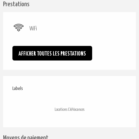
Prestations
WiFi
AFFICHER TOUTES LES PRESTATIONS
Offres de prestations
Labels
Labels
Locations CléVacances
Moyens de paiement