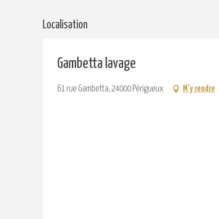
Localisation
Gambetta lavage
61 rue Gambetta, 24000 Périgueux
M'y rendre