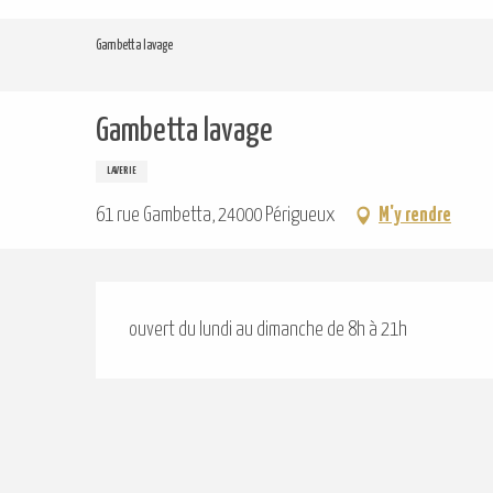
Aller
au
Gambetta lavage
contenu
principal
Gambetta lavage
LAVERIE
61 rue Gambetta, 24000 Périgueux
M'y rendre
Description
ouvert du lundi au dimanche de 8h à 21h