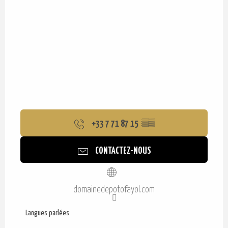
+33 7 71 87 15
▒▒
CONTACTEZ-NOUS
domainedepotofayol.com
Langues parlées
Langues parlées