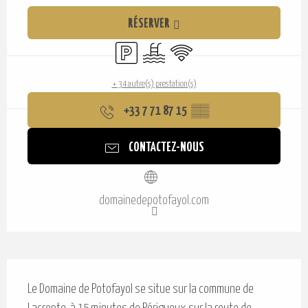
Ouverture et coordonnées
RÉSERVER
Parking
Piscine
WiFi
+ 34 autre(s) prestation(s)
+33 7 71 87 15
▒▒
CONTACTEZ-NOUS
domainedepotofayol.com
Description
Le Domaine de Potofayol se situe sur la commune de 