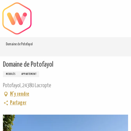
Aller
au
contenu
principal
Domaine de Potofayol
Domaine de Potofayol
MEUBLÉS
APPARTEMENT
Potofayol, 24380 Lacropte
M'y rendre
Partager