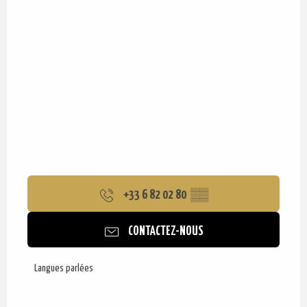
+33 6 82 02 80
▒▒
CONTACTEZ-NOUS
Langues parlées
Langues parlées