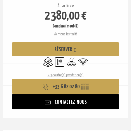
Ouverture et coordonnées
À partir de
2 380,00 €
Semaine (meublé)
Voir tous les tarifs
RÉSERVER
Air conditionné
Parking
Piscine
WiFi
+ 32 autre(s) prestation(s)
+33 6 82 02 80
▒▒
CONTACTEZ-NOUS