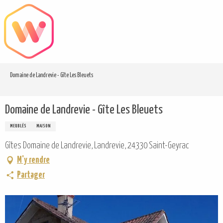
Aller
au
contenu
principal
Domaine de Landrevie - Gîte Les Bleuets
Domaine de Landrevie - Gîte Les Bleuets
MEUBLÉS
MAISON
Gîtes Domaine de Landrevie, Landrevie, 24330 Saint-Geyrac
M'y rendre
Partager