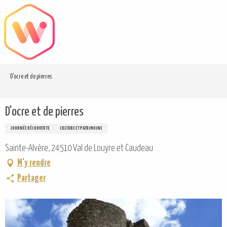
Aller
au
contenu
principal
D'ocre et de pierres
D'ocre et de pierres
JOURNÉE DÉCOUVERTE
CULTURE ET PATRIMOINE
Sainte-Alvère, 24510 Val de Louyre et Caudeau
M'y rendre
Partager