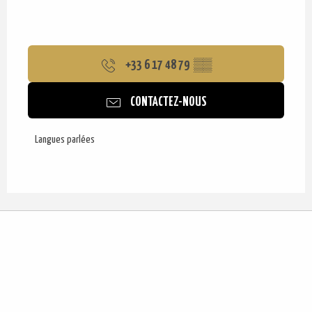
+33 6 17 48 79
▒▒
CONTACTEZ-NOUS
Langues parlées
Langues parlées