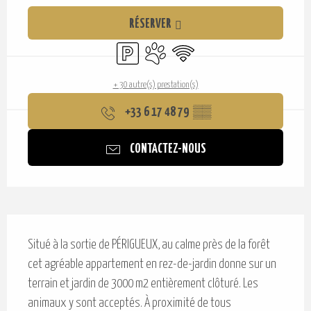
Ouverture et coordonnées
RÉSERVER
Parking
Animaux acceptés
WiFi
+ 30 autre(s) prestation(s)
+33 6 17 48 79
▒▒
CONTACTEZ-NOUS
Description
Situé à la sortie de PÉRIGUEUX, au calme près de la forêt 
cet agréable appartement en rez-de-jardin donne sur un 
terrain et jardin de 3000 m2 entièrement clôturé. Les 
animaux y sont acceptés. À proximité de tous 