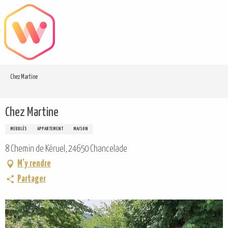
Aller
au
contenu
principal
Chez Martine
Chez Martine
MEUBLÉS
APPARTEMENT
MAISON
8 Chemin de Kéruel, 24650 Chancelade
M'y rendre
Partager