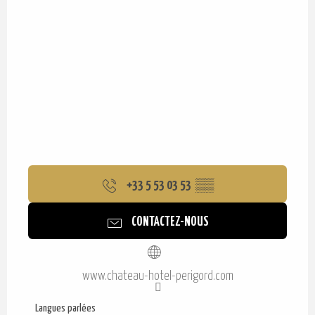
+33 5 53 03 53
▒▒
CONTACTEZ-NOUS
www.chateau-hotel-perigord.com
Langues parlées
Langues parlées