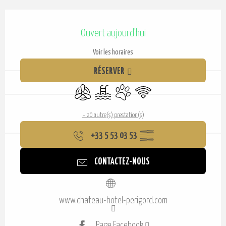
Ouverture et coordonnées
Ouvert aujourd'hui
Voir les horaires
RÉSERVER
Air conditionné
Piscine
Animaux acceptés
WiFi
+ 20 autre(s) prestation(s)
+33 5 53 03 53
▒▒
CONTACTEZ-NOUS
www.chateau-hotel-perigord.com
Page Facebook