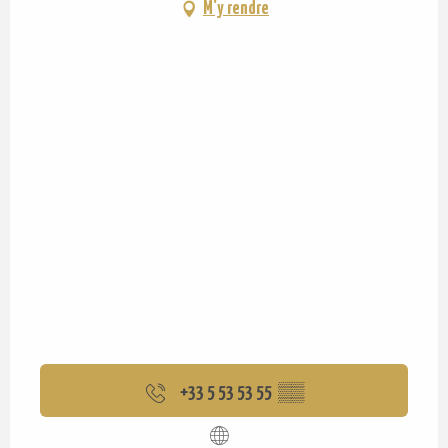
M'y rendre
+33 5 53 53 55
▒▒