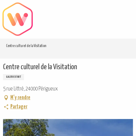
Aller
au
contenu
principal
Centre culturel de la Visitation
Centre culturel de la Visitation
GALERIE D'ART
5 rue Littré, 24000 Périgueux
M'y rendre
Partager