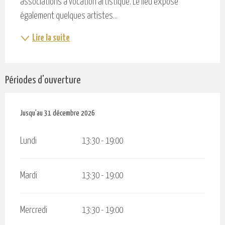
associations à vocation artistique. Le lieu expose 
également quelques artistes...
Lire la suite
Périodes d'ouverture
Du
Jusqu'au
2 janvier 2026
31 décembre 2026
au
31 décembre 2026
Lundi
13:30 - 19:00
Mardi
13:30 - 19:00
Mercredi
13:30 - 19:00