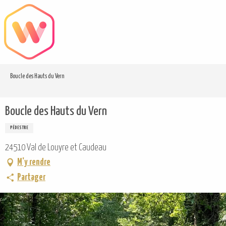
Aller
au
contenu
principal
Boucle des Hauts du Vern
Boucle des Hauts du Vern
PÉDESTRE
24510 Val de Louyre et Caudeau
M'y rendre
Partager