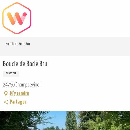
Aller
au
contenu
principal
Boucle de Borie Bru
Boucle de Borie Bru
PÉDESTRE
24750 Champcevinel
M'y rendre
Partager