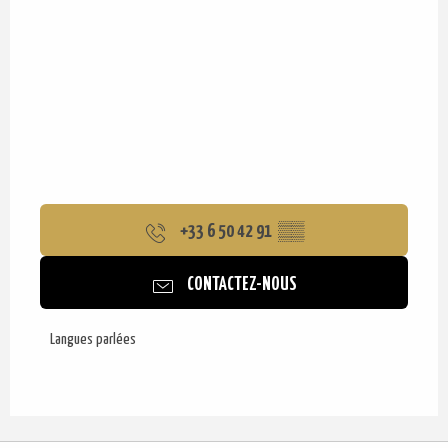
+33 6 50 42 91
▒▒
CONTACTEZ-NOUS
Langues parlées
Langues parlées