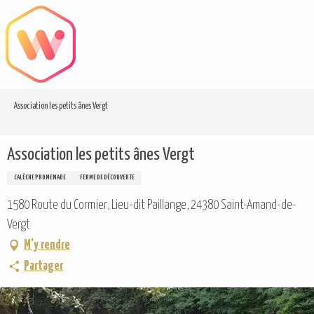
Aller
au
contenu
principal
Association les petits ânes Vergt
Association les petits ânes Vergt
CALÈCHE PROMENADE
FERME DE DÉCOUVERTE
1580 Route du Cormier, Lieu-dit Paillange, 24380 Saint-Amand-de-
Vergt
M'y rendre
Partager