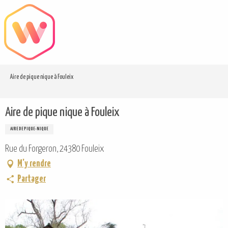
Aller
au
contenu
principal
Aire de pique nique à Fouleix
Aire de pique nique à Fouleix
AIRE DE PIQUE-NIQUE
Rue du Forgeron, 24380 Fouleix
M'y rendre
Partager